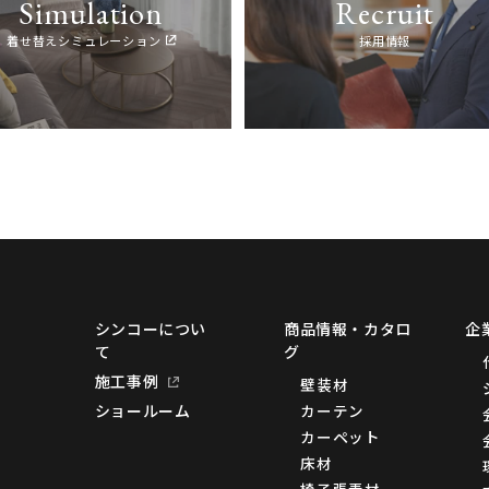
Simulation
Recruit
着せ替えシミュレーション
採用情報
シンコーについ
商品情報・カタロ
企
て
グ
施工事例
壁装材
カーテン
ショールーム
カーペット
床材
椅子張素材