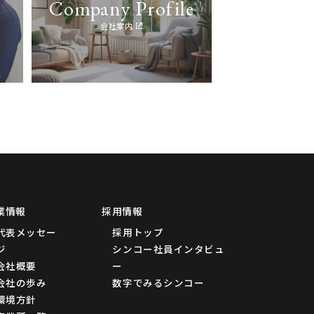
Company Profile
会社案内
業情報
採用情報
代表メッセー
採用トップ
ジ
シンコー社員インタビュ
会社概要
ー
会社の歩み
数字でみるシンコー
環境方針