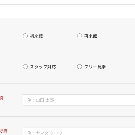
初来館
再来館
スタッフ対応
フリー見学
須
必須