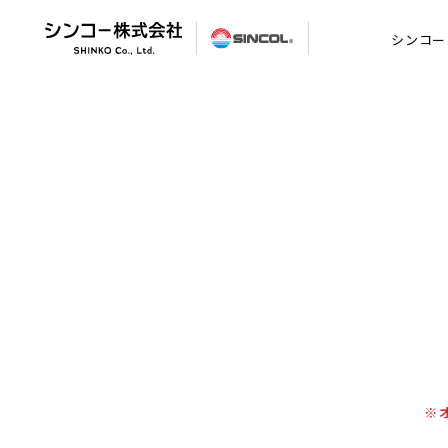
シンコー
※