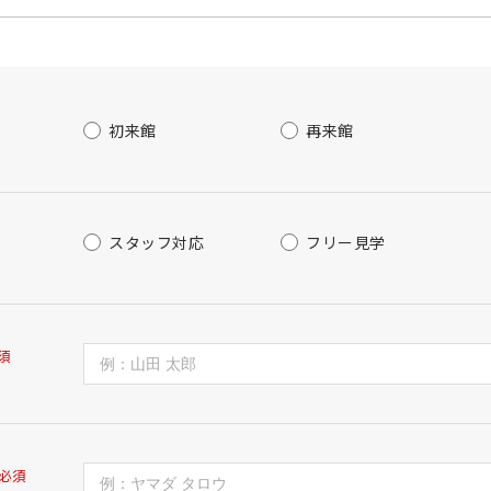
初来館
再来館
スタッフ対応
フリー見学
須
必須