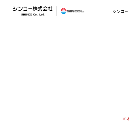
シンコー
※