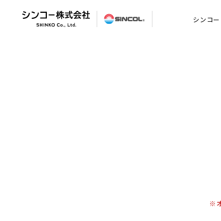
シンコー
※