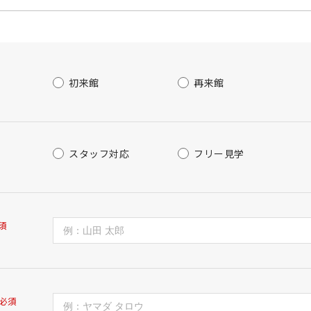
初来館
再来館
スタッフ対応
フリー見学
須
必須