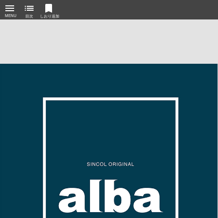
menu
list
bookmark
MENU
目次
しおり追加