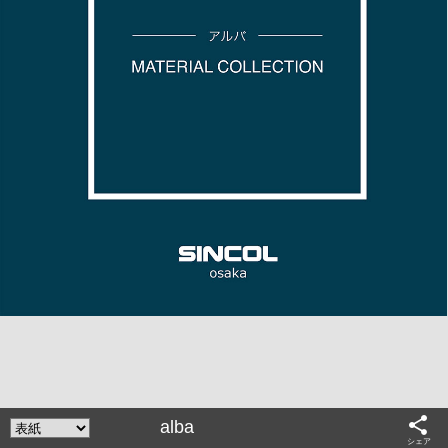
share
alba
シェア